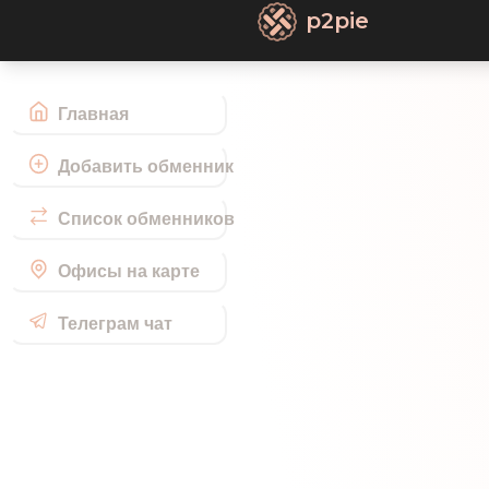
p2pie
Главная
Добавить обменник
Список обменников
Офисы на карте
Телеграм чат