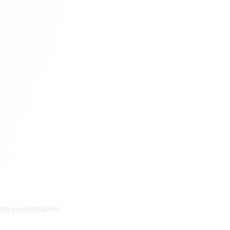
 more information)
.