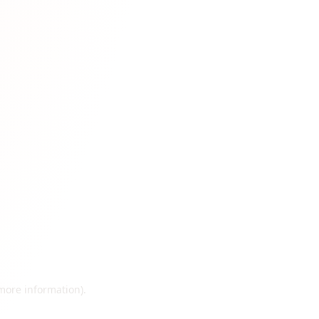
 more information)
.