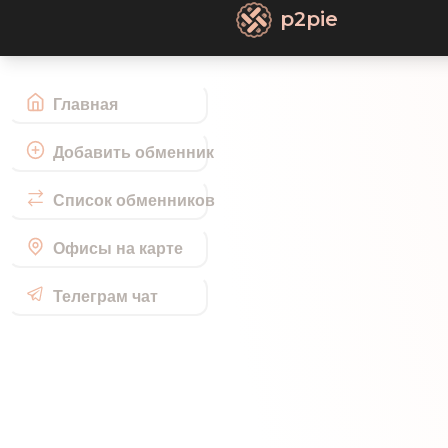
p2pie
Главная
Добавить обменник
Список обменников
Офисы на карте
Телеграм чат