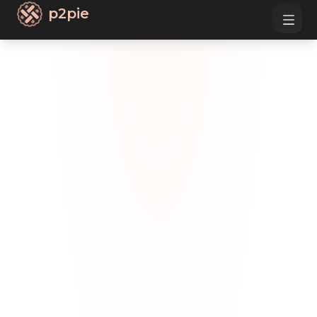
p2pie