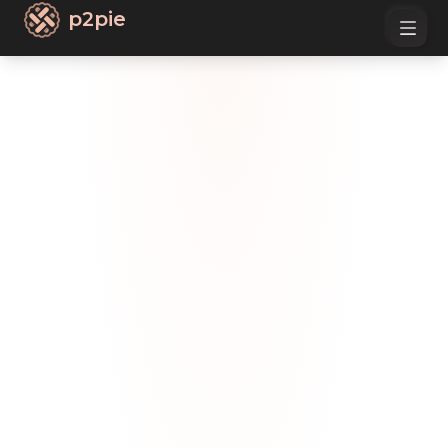
p2pie