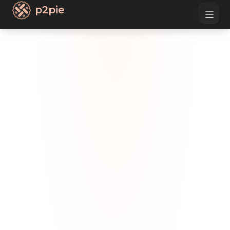
p2pie