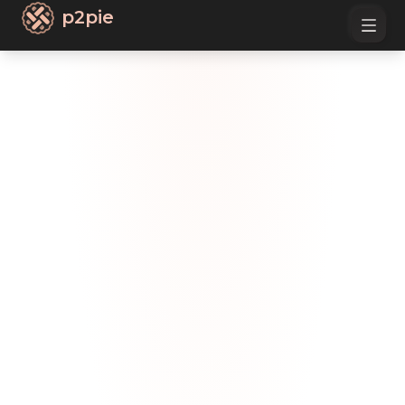
p2pie