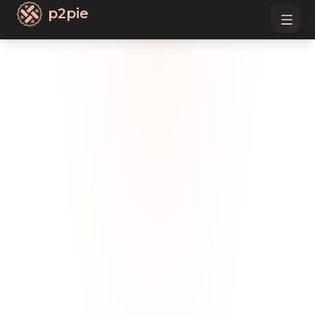
p2pie