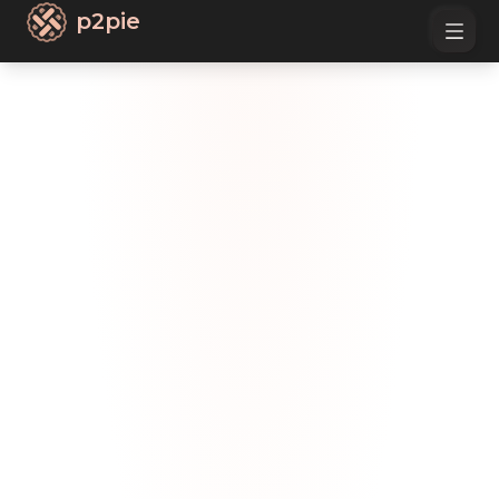
p2pie