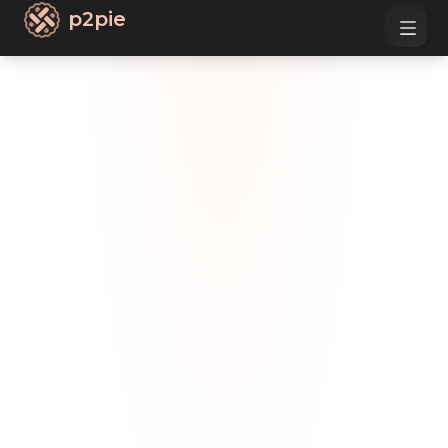
p2pie