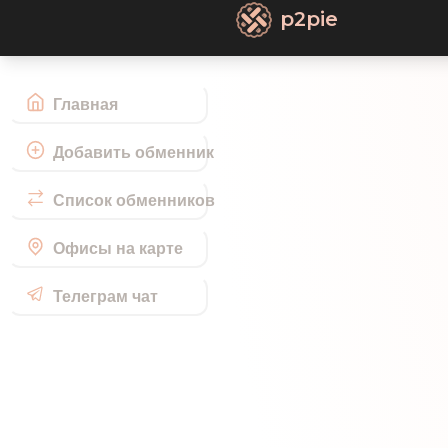
p2pie
Главная
Добавить обменник
Список обменников
Офисы на карте
Телеграм чат