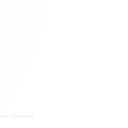
 more information)
.