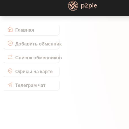
p2pie
Главная
Добавить обменник
Список обменников
Офисы на карте
Телеграм чат