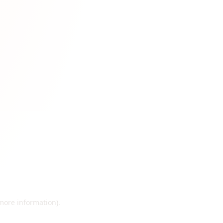
 more information)
.