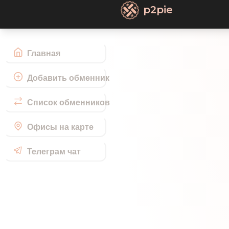
p2pie
Главная
Добавить обменник
Список обменников
Офисы на карте
Телеграм чат