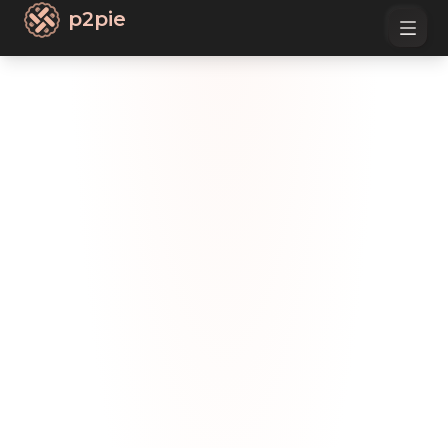
p2pie