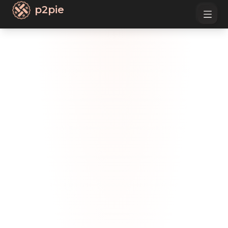
p2pie