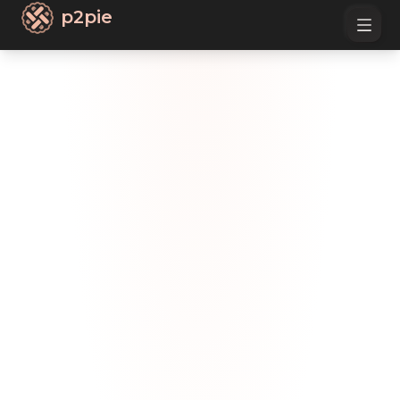
p2pie