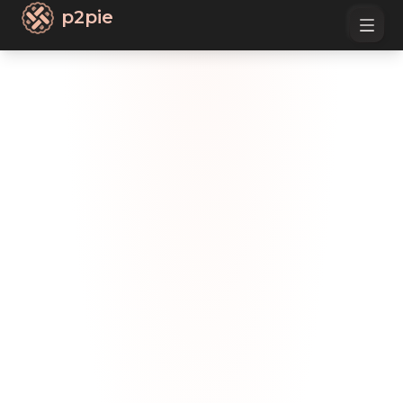
p2pie