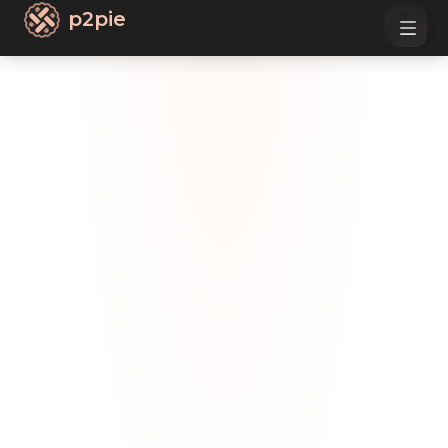
p2pie