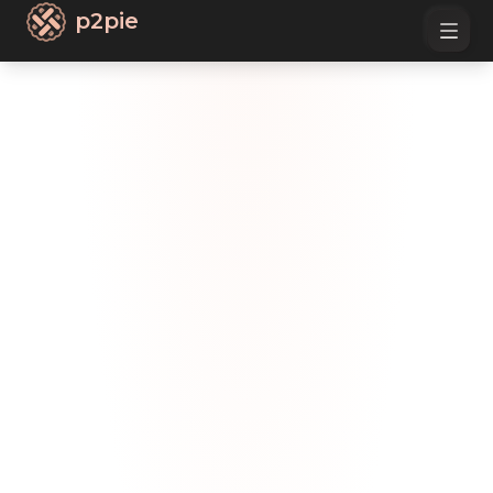
p2pie