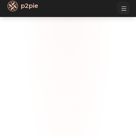
p2pie