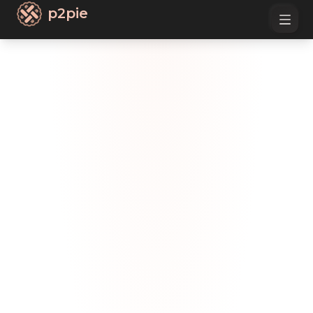
p2pie