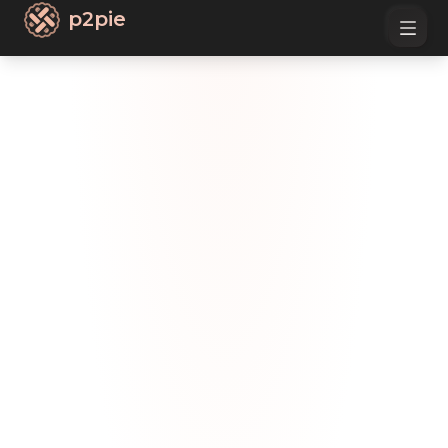
p2pie