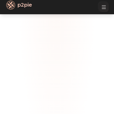
p2pie