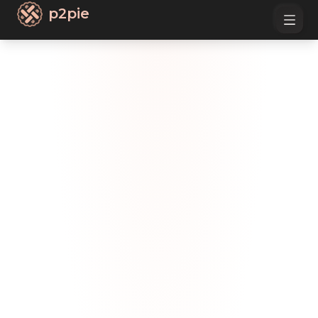
p2pie