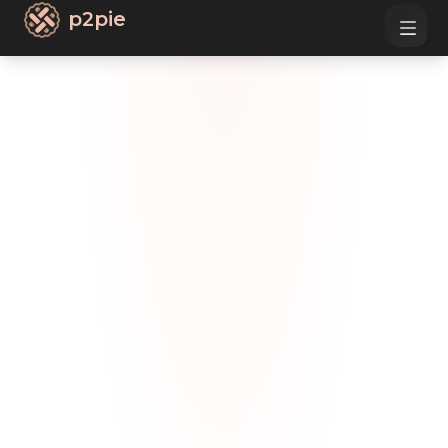
p2pie