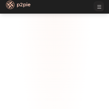
p2pie