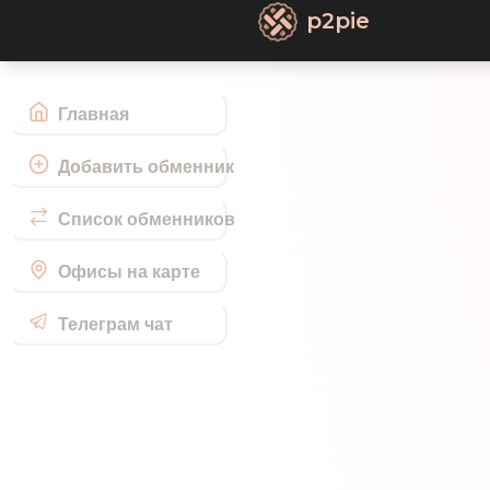
p2pie
Главная
Добавить обменник
Список обменников
Офисы на карте
Телеграм чат