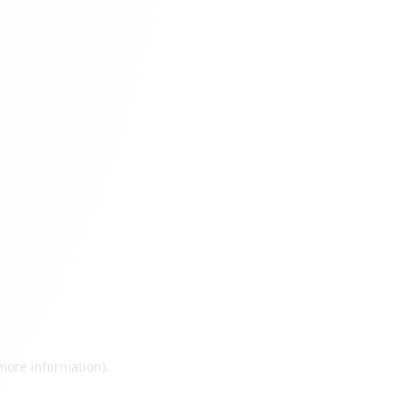
 more information)
.