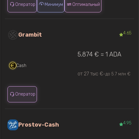
Оператор
Минимум
Оптимальный
4.65
Grambit
5.874 € ≈ 1 ADA
Cash
от 27 тыс €
до 5.7 млн €
—
Оператор
4.95
Prostov-Cash