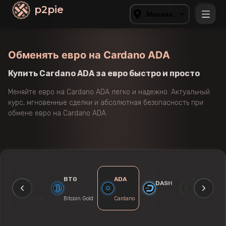
p2pie
Москва
Обменять евро на Cardano ADA
Купить Cardano ADA за евро быстро и просто
Меняйте евро на Cardano ADA легко и надежно. Актуальный
курс, мгновенные сделки и абсолютная безопасность при
обмене евро на Cardano ADA.
BCH
BTG
ADA
ETC
DASH
Bitcoin Cash
Bitcoin Gold
Cardano
Classic