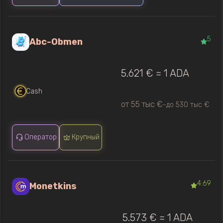
5
Abc-Obmen
5.621 € ≈ 1 ADA
Cash
от 55 тыс €
до 530 тыс €
—
Оператор
Крупный
4.69
Monetkins
5.573 € ≈ 1 ADA