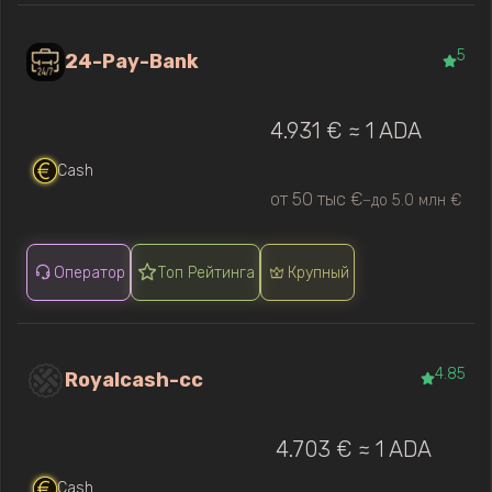
5
24-Pay-Bank
4.931 € ≈ 1 ADA
Cash
от 50 тыс €
до 5.0 млн €
—
Оператор
Топ Рейтинга
Крупный
4.85
Royalcash-cc
4.703 € ≈ 1 ADA
Cash