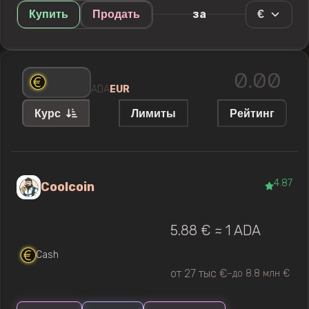
€
за
Купить
Продать
ADA
EUR
Курс
Лимиты
Рейтинг
4.87
Coolcoin
5.88 € ≈ 1 ADA
Cash
от 27 тыс €
до 8.8 млн €
—