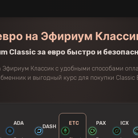
евро на Эфириум Класси
m Classic за евро быстро и безопас
а Эфириум Классик с удобными способами опл
менник и выгодный курс для покупки Classic E
ADA
ETC
PAX
ICX
DASH