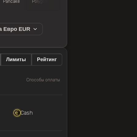
Pancake
Polygon
Uniswap
Wrapped
Optimis
а Евро EUR
Лимиты
Рейтинг
Способы оплаты
Cash