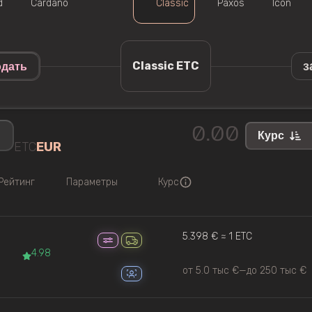
d
Cardano
Classic
Paxos
Icon
з
Classic ETC
дать
Курс
ETC
EUR
Рейтинг
Параметры
Курс
5.398 € ≈ 1 ETC
4.98
от 5.0 тыс €
—
до 250 тыс €