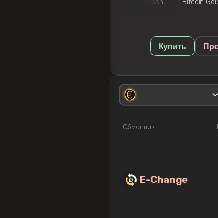
na
Avalanche
Binance
Bitcoin Cash
Bitcoin Gol
Купить
Про
Обменник
E-Change