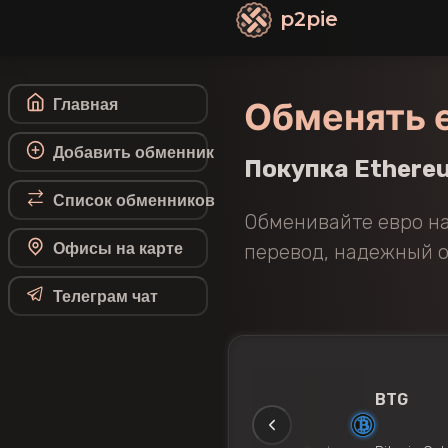
p2pie
Обменять 
Главная
Добавить обменник
Покупка Ethereu
Список обменников
Обменивайте евро н
Офисы на карте
перевод, надежный об
Телеграм чат
L
AVAX
BNB
BCH
BTG