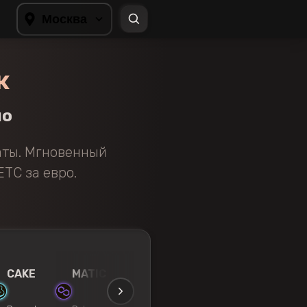
Москва
к
но
аты. Мгновенный
TC за евро.
CAKE
MATIC
UNI
WBTC
OP