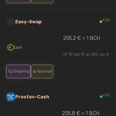
4.69
Easy-Swap
205.2 € ≈ 1 BCH
Cash
от 10 тыс €
до 300 тыс €
—
Оператор
Крупный
4.95
Prostov-Cash
205.8 € ≈ 1 BCH