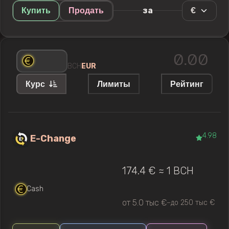
€
за
Купить
Продать
BCH
EUR
Курс
Лимиты
Рейтинг
4.98
E-Change
174.4 € ≈ 1 BCH
Cash
от 5.0 тыс €
до 250 тыс €
—