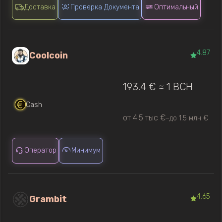
Доставка
Проверка Документа
Оптимальный
4.87
Coolcoin
193.4 € ≈ 1 BCH
Cash
от 4.5 тыс €
до 1.5 млн €
—
Оператор
Минимум
4.65
Grambit