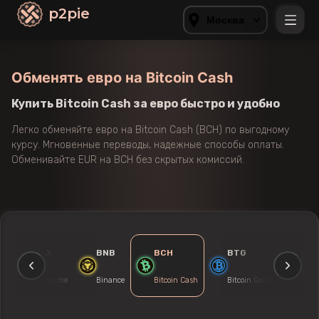
p2pie
Москва
Обменять евро на Bitcoin Cash
Купить Bitcoin Cash за евро быстро и удобно
Легко обменяйте евро на Bitcoin Cash (BCH) по выгодному
курсу. Мгновенные переводы, надежные способы оплаты.
Обменивайте EUR на BCH без скрытых комиссий.
AVAX
BNB
BCH
BTG
ADA
a
Avalanche
Binance
Bitcoin Cash
Bitcoin Gold
Carda