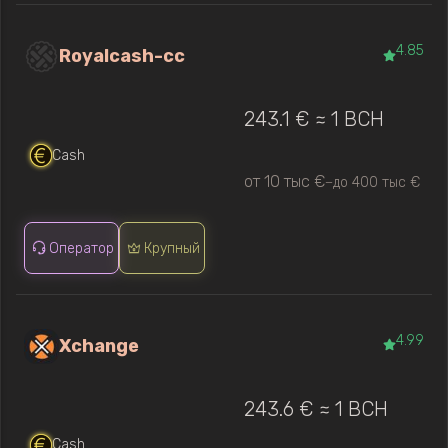
4.85
Royalcash-cc
243.1 € ≈ 1 BCH
Cash
от 10 тыс €
до 400 тыс €
—
Оператор
Крупный
4.99
Xchange
243.6 € ≈ 1 BCH
Cash