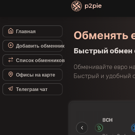
p2pie
Обменять е
Главная
Добавить обменник
Быстрый обмен 
Список обменников
Обменивайте евро на
Офисы на карте
Быстрый и удобный о
Телеграм чат
C
SOL
AVAX
BNB
BCH