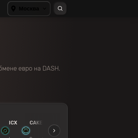
Москва
бмене евро на DASH.
ICX
CAKE
MATIC
UNI
WBTC