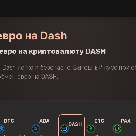
вро на Dash
евро на криптовалюту DASH
 Dash легко и безопасно. Выгодный курс при о
бмен евро на DASH.
BTG
ADA
ETC
PAX
DASH