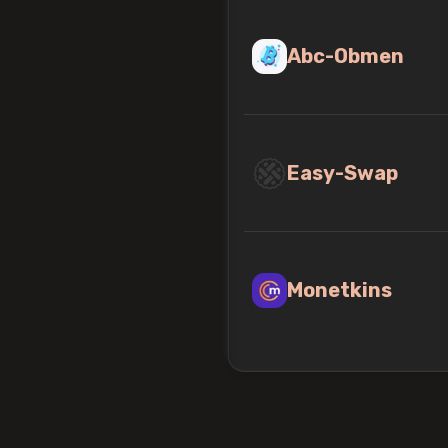
Abc-Obmen
Easy-Swap
Monetkins