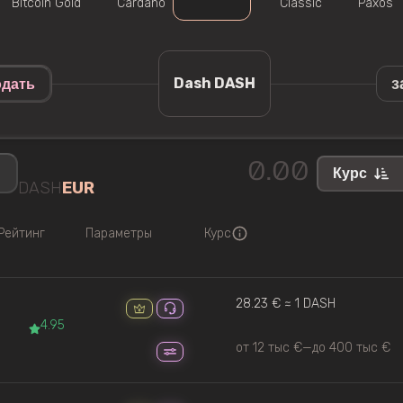
Bitcoin Gold
Cardano
Classic
Paxos
з
Dash DASH
дать
Курс
DASH
EUR
Рейтинг
Параметры
Курс
28.23 € ≈ 1 DASH
4.95
от 12 тыс €
—
до 400 тыс €