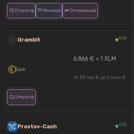
Оператор
Минимум
Оптимальный
4.65
Grambit
6.866 € ≈ 1 XLM
Cash
от 30 тыс €
до 5.0 млн €
—
Оператор
4.95
Prostov-Cash