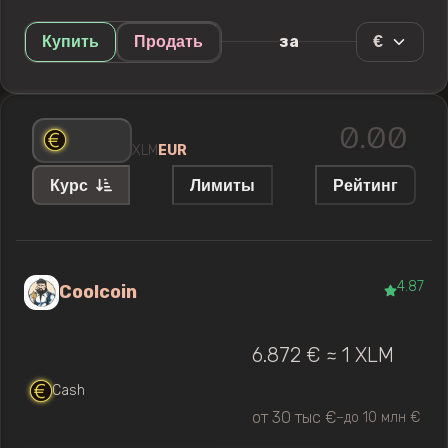
€
за
Купить
Продать
XLM
EUR
Курс
Лимиты
Рейтинг
4.87
Coolcoin
6.872 € ≈ 1 XLM
Cash
от 30 тыс €
до 10 млн €
—