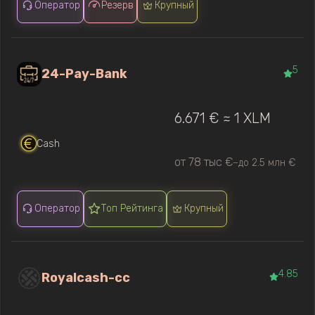
Оператор
Резерв
Крупный
5
24-Pay-Bank
6.671 € ≈ 1 XLM
Cash
от 78 тыс €
до 2.5 млн €
—
Оператор
Топ Рейтинга
Крупный
4.85
Royalcash-cc