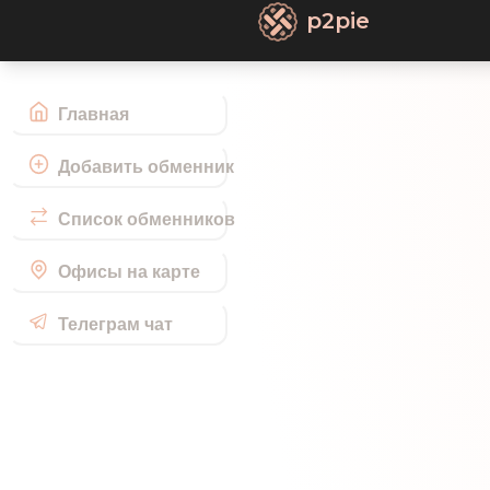
p2pie
Главная
Добавить обменник
Список обменников
Офисы на карте
Телеграм чат