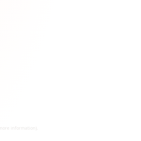
 more information)
.