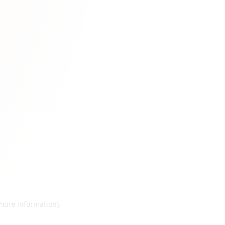
 more information)
.