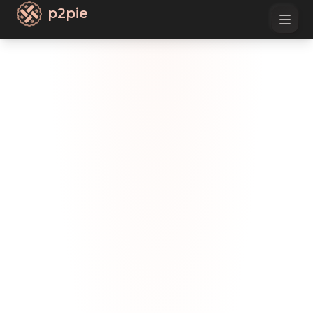
p2pie