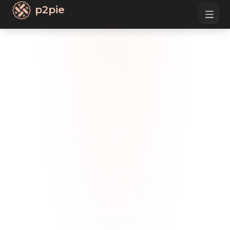
p2pie