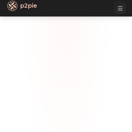
p2pie