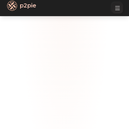
p2pie