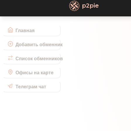
p2pie
Главная
Добавить обменник
Список обменников
Офисы на карте
Телеграм чат