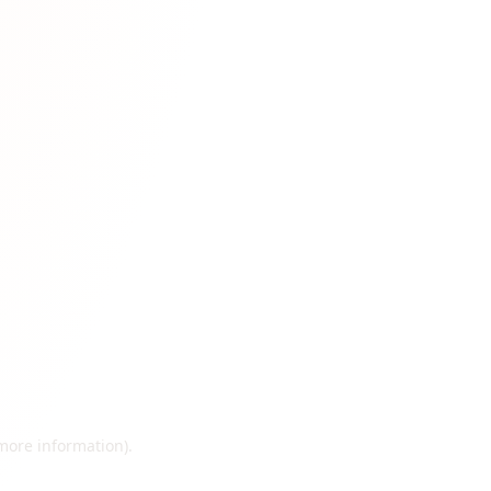
 more information)
.