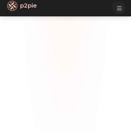
p2pie