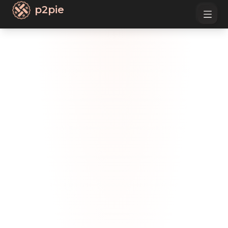
p2pie