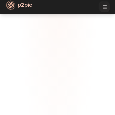
p2pie