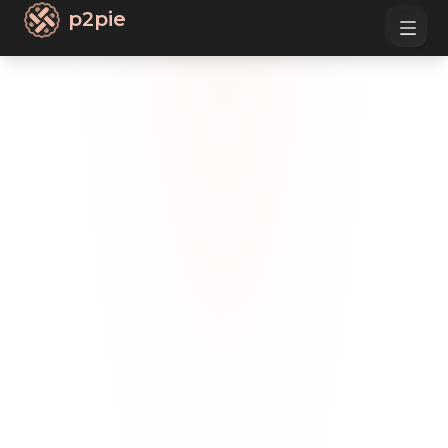
p2pie