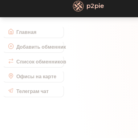
p2pie
Главная
Добавить обменник
Список обменников
Офисы на карте
Телеграм чат