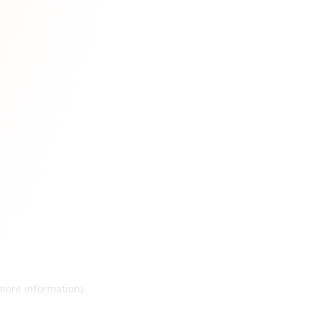
 more information)
.