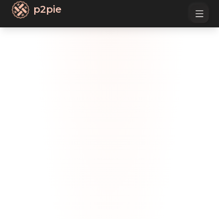
p2pie