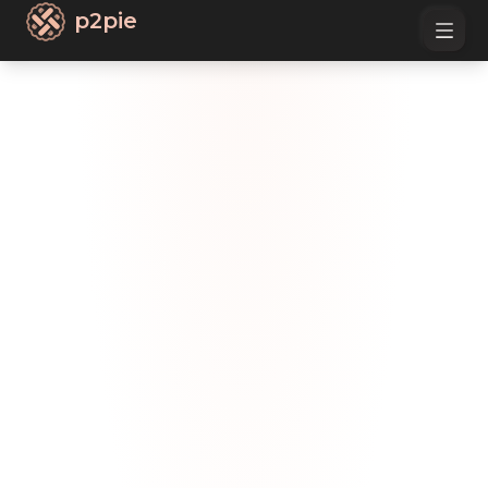
p2pie