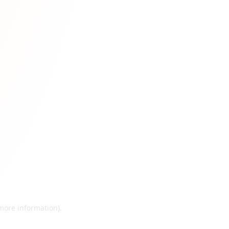
 more information)
.