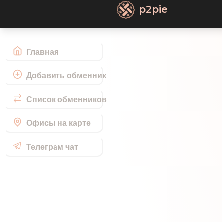
p2pie
Главная
Добавить обменник
Список обменников
Офисы на карте
Телеграм чат