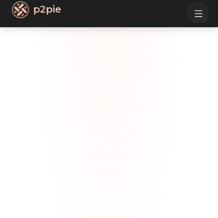
p2pie