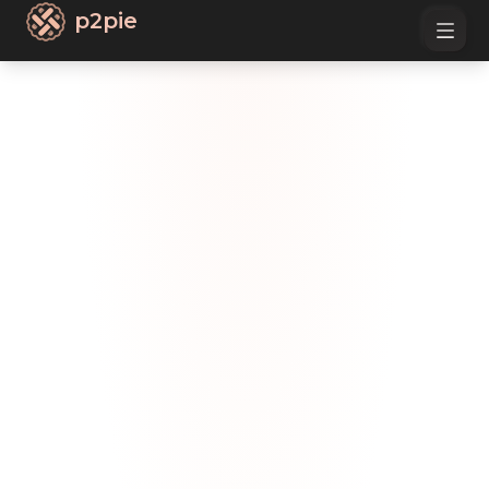
p2pie