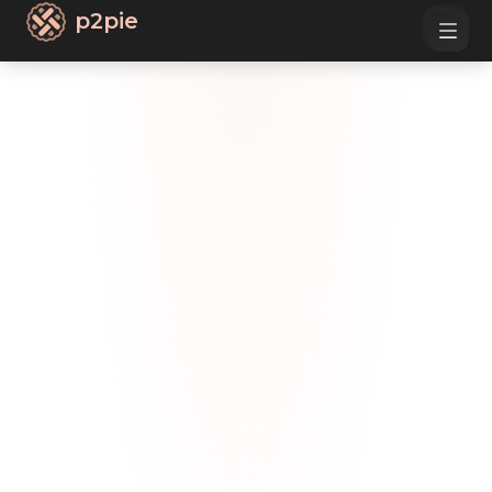
p2pie