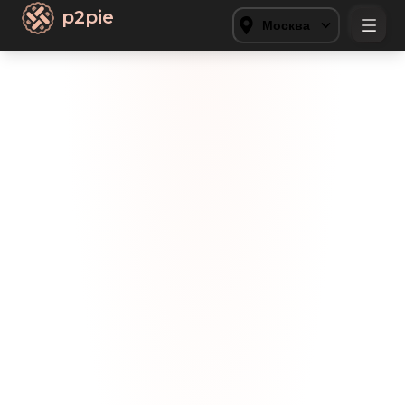
p2pie
Москва